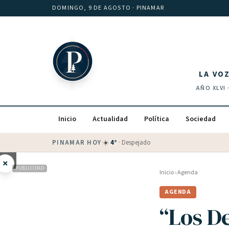
Saltar al contenido
DOMINGO, 9 DE AGOSTO
· PINAMAR
LA VO
AÑO
XLVI
Inicio
Actualidad
Política
Sociedad
PINAMAR HOY
·
💵 Dólar blue
$
1525
· oficial $
1520
×
PUBLICIDAD
Inicio
›
Agenda
AGENDA
“Los D