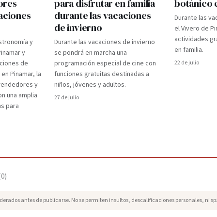
ores
para disfrutar en familia
botánico 
caciones
durante las vacaciones
Durante las va
de invierno
el Vivero de P
actividades gr
stronomía y
Durante las vacaciones de invierno
en familia.
Pinamar y
se pondrá en marcha una
aciones de
programación especial de cine con
22 de julio
 en Pinamar, la
funciones gratuitas destinadas a
prendedores y
niños, jóvenes y adultos.
on una amplia
27 de julio
as para
(
0
)
erados antes de publicarse. No se permiten insultos, descalificaciones personales, ni s