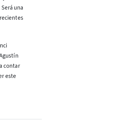
. Será una
 recientes
nci
 Agustín
a contar
er este