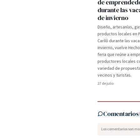
de emprended
durante las va
de invierno
Diseño, artesanías, ga
productos locales en 
Cariló durante las vac
invierno, vuelve Hecho
feria que reúne a em
productores locales c
variedad de propuest
vecinos y turistas.
27 de julio
Comentarios
Los comentarios son mod