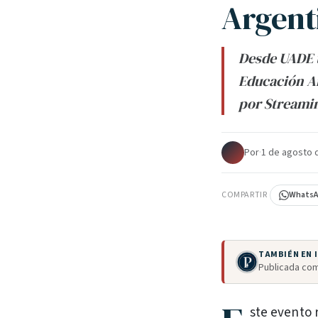
Argent
Desde UADE t
Educación Ar
por Streamin
Por
·
1 de agosto 
COMPARTIR
Whats
TAMBIÉN EN
Publicada com
ste evento 