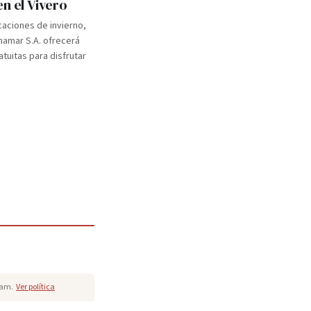
en el Vivero
caciones de invierno,
inamar S.A. ofrecerá
atuitas para disfrutar
pam.
Ver política