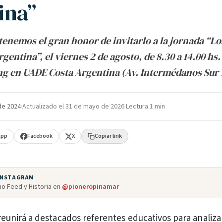
ina”
enemos el gran honor de invitarlo a la jornada “Los
gentina”, el viernes 2 de agosto, de 8.30 a 14.00 hs
g en UADE Costa Argentina (Av. Intermédanos Sur 
de 2024
·
Actualizado el
31 de mayo de 2026
·
Lectura 1 min
App
Facebook
X
Copiar link
 INSTAGRAM
o Feed y Historia en
@pioneropinamar
reunirá a destacados referentes educativos para analiza