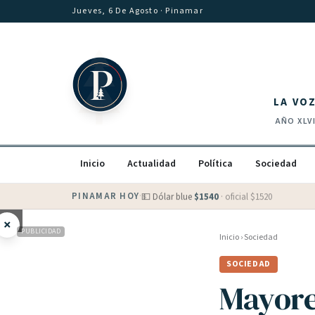
Saltar al contenido
Jueves, 6 De Agosto
· Pinamar
LA VO
AÑO
XLV
Inicio
Actualidad
Política
Sociedad
PINAMAR HOY
·
💵 Dólar blue
$
1540
· oficial $
1520
×
PUBLICIDAD
Inicio
›
Sociedad
SOCIEDAD
Mayore