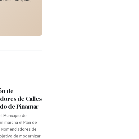
el Mar. Sin spam,
ón de
ores de Calles
tido de Pinamar
el Municipio de
n marcha el Plan de
e Nomencladores de
objetivo de modernizar