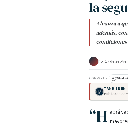
la segu
Alcanza a qu
además, come
condiciones 
Por
·
17 de septie
COMPARTIR
Whats
TAMBIÉN EN
Publicada com
“H
abrá va
mayores