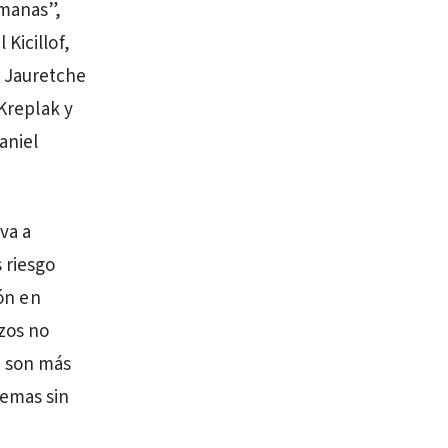
emanas”,
Kicillof,
o Jauretche
 Kreplak y
aniel
va a
 riesgo
ión en
zos no
, son más
uemas sin