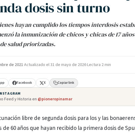
nda dosis sin turno
ienes hayan cumplido los tiempos interdosis estab
nzó la inmunización de chicos y chicas de 17 años
de salud priorizadas.
mbre de 2021
·
Actualizado el
31 de mayo de 2026
·
Lectura 2 min
App
Facebook
X
Copiar link
 INSTAGRAM
o Feed y Historia en
@pioneropinamar
cunación libre de segunda dosis para los y las bonaeren
 de 60 años que hayan recibido la primera dosis de Spu