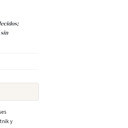
lecidos;
 sin
ses
tnik y