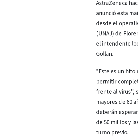
AstraZeneca hac
anunció esta mañ
desde el operati
(UNAJ) de Florenc
el intendente lo
Gollan.
“Este es un hito
permitir complet
frente al virus”,
mayores de 60 a
deberán esperar 
de 50 mil los y 
turno previo.