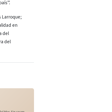
aís”.
s Larroque;
alidad en
a del
ra del