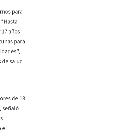
rnos para
 “Hasta
 17 años
cunas para
idades”,
s de salud
yores de 18
, señaló
es
 el