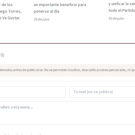
y unificar la s
r de los
un importante beneficio para
todo el Partido
iego Torres,
ponerse al día
 Va Gustar.
30 de julio
30 de julio
(
0
)
erados antes de publicarse. No se permiten insultos, descalificaciones personales, ni s