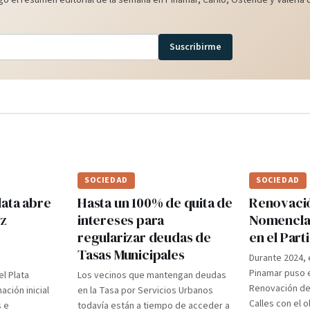
o el resumen editorial de la semana en Pinamar, Cariló, Ostende y Valeria d
Suscribirme
SOCIEDAD
SOCIEDAD
lata abre
Hasta un 100% de quita de
Renovaci
ez
intereses para
Nomenclad
regularizar deudas de
en el Par
Tasas Municipales
Durante 2024, 
Pinamar puso e
el Plata
Los vecinos que mantengan deudas
Renovación d
ción inicial
en la Tasa por Servicios Urbanos
Calles con el 
s e
todavía están a tiempo de acceder a