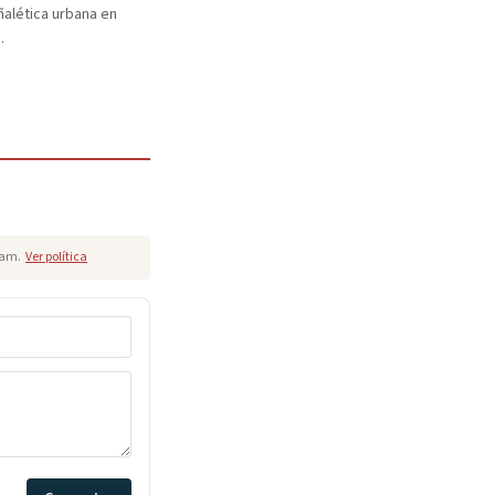
eñalética urbana en
.
pam.
Ver política