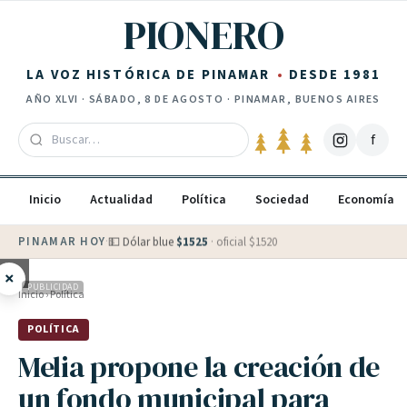
Saltar al contenido
PIONERO
LA VOZ HISTÓRICA DE PINAMAR
DESDE 1981
AÑO
XLVI
·
SÁBADO, 8 DE AGOSTO
· PINAMAR, BUENOS AIRES
f
Inicio
Actualidad
Política
Sociedad
Economía
PINAMAR HOY
·
💵 Dólar blue
$
1525
· oficial $
1520
×
PUBLICIDAD
Inicio
›
Política
POLÍTICA
Melia propone la creación de
un fondo municipal para