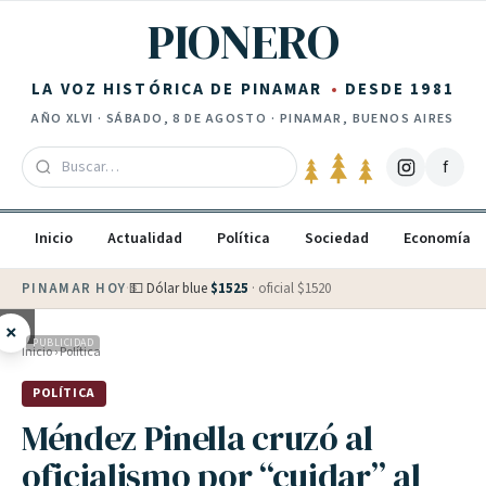
Saltar al contenido
PIONERO
LA VOZ HISTÓRICA DE PINAMAR
DESDE 1981
AÑO
XLVI
·
SÁBADO, 8 DE AGOSTO
· PINAMAR, BUENOS AIRES
f
Inicio
Actualidad
Política
Sociedad
Economía
PINAMAR HOY
·
💵 Dólar blue
$
1525
· oficial $
1520
×
PUBLICIDAD
Inicio
›
Política
POLÍTICA
Méndez Pinella cruzó al
oficialismo por “cuidar” al