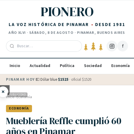
Saltar al contenido
PIONERO
LA VOZ HISTÓRICA DE PINAMAR
DESDE 1981
AÑO
XLVI
·
SÁBADO, 8 DE AGOSTO
· PINAMAR, BUENOS AIRES
f
Inicio
Actualidad
Política
Sociedad
Economía
PINAMAR HOY
·
💵 Dólar blue
$
1525
· oficial $
1520
×
PUBLICIDAD
Inicio
›
Economía
ECONOMÍA
Mueblería Reffle cumplió 60
años en Pinamar