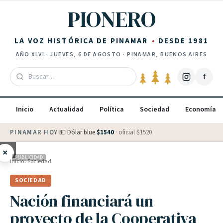
Saltar al contenido
PIONERO
LA VOZ HISTÓRICA DE PINAMAR
DESDE 1981
AÑO
XLVI
·
JUEVES, 6 DE AGOSTO
· PINAMAR, BUENOS AIRES
f
Inicio
Actualidad
Política
Sociedad
Economía
PINAMAR HOY
·
💵 Dólar blue
$
1540
· oficial $
1520
×
PUBLICIDAD
Inicio
›
Sociedad
SOCIEDAD
Nación financiará un
proyecto de la Cooperativa