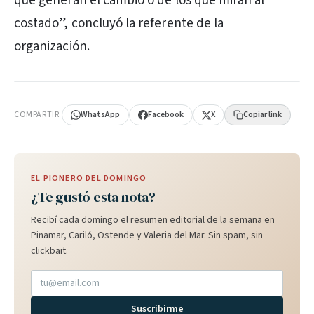
que generan el cambio o de los que miran al
costado”, concluyó la referente de la
organización.
PUBLICIDAD
COMPARTIR
WhatsApp
Facebook
X
Copiar link
EL PIONERO DEL DOMINGO
¿Te gustó esta nota?
Recibí cada domingo el resumen editorial de la semana en
Pinamar, Cariló, Ostende y Valeria del Mar. Sin spam, sin
clickbait.
Suscribirme