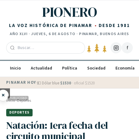
Saltar al contenido
PIONERO
LA VOZ HISTÓRICA DE PINAMAR
DESDE 1981
AÑO
XLVI
·
JUEVES, 6 DE AGOSTO
· PINAMAR, BUENOS AIRES
f
Inicio
Actualidad
Política
Sociedad
Economía
PINAMAR HOY
·
💵 Dólar blue
$
1530
· oficial $
1520
×
PUBLICIDAD
Inicio
›
Deportes
DEPORTES
Natación: 1era fecha del
circuito municipal