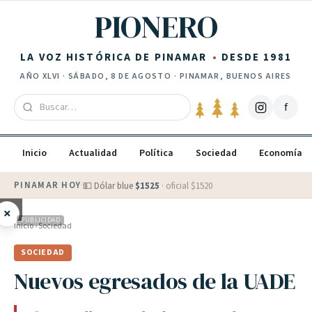
Saltar al contenido
PIONERO
LA VOZ HISTÓRICA DE PINAMAR
DESDE 1981
AÑO
XLVI
·
SÁBADO, 8 DE AGOSTO
· PINAMAR, BUENOS AIRES
f
Inicio
Actualidad
Política
Sociedad
Economía
PINAMAR HOY
·
💵 Dólar blue
$
1525
· oficial $
1520
×
PUBLICIDAD
Inicio
›
Sociedad
SOCIEDAD
Nuevos egresados de la UADE