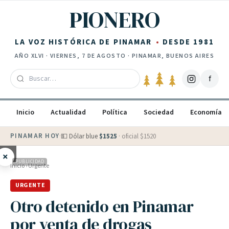
Saltar al contenido
PIONERO
LA VOZ HISTÓRICA DE PINAMAR
DESDE 1981
AÑO
XLVI
·
VIERNES, 7 DE AGOSTO
· PINAMAR, BUENOS AIRES
f
Inicio
Actualidad
Política
Sociedad
Economía
PINAMAR HOY
·
💵 Dólar blue
$
1525
· oficial $
1520
×
PUBLICIDAD
Inicio
›
Urgente
URGENTE
Otro detenido en Pinamar
por venta de drogas