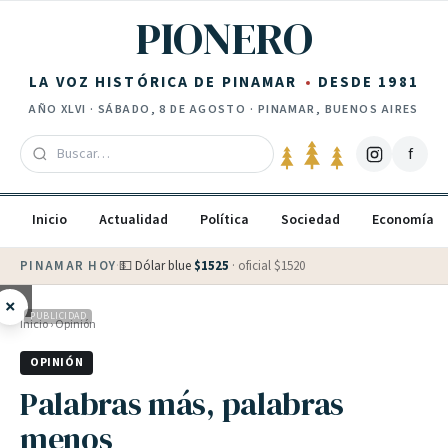
Saltar al contenido
PIONERO
LA VOZ HISTÓRICA DE PINAMAR
DESDE 1981
AÑO
XLVI
·
SÁBADO, 8 DE AGOSTO
· PINAMAR, BUENOS AIRES
f
Inicio
Actualidad
Política
Sociedad
Economía
PINAMAR HOY
·
💵 Dólar blue
$
1525
· oficial $
1520
×
PUBLICIDAD
Inicio
›
Opinión
OPINIÓN
Palabras más, palabras
menos