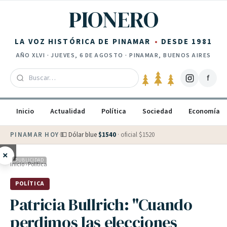
Saltar al contenido
PIONERO
LA VOZ HISTÓRICA DE PINAMAR
DESDE 1981
AÑO
XLVI
·
JUEVES, 6 DE AGOSTO
· PINAMAR, BUENOS AIRES
f
Inicio
Actualidad
Política
Sociedad
Economía
PINAMAR HOY
·
💵 Dólar blue
$
1540
· oficial $
1520
×
PUBLICIDAD
Inicio
›
Política
POLÍTICA
Patricia Bullrich: "Cuando
perdimos las elecciones