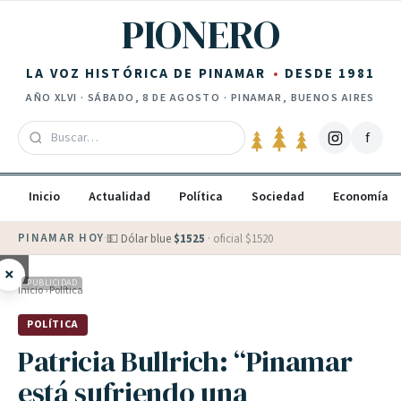
Saltar al contenido
PIONERO
LA VOZ HISTÓRICA DE PINAMAR
DESDE 1981
AÑO
XLVI
·
SÁBADO, 8 DE AGOSTO
· PINAMAR, BUENOS AIRES
f
Inicio
Actualidad
Política
Sociedad
Economía
PINAMAR HOY
·
💵 Dólar blue
$
1525
· oficial $
1520
×
PUBLICIDAD
Inicio
›
Política
POLÍTICA
Patricia Bullrich: “Pinamar
está sufriendo una