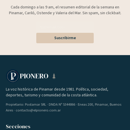
Cada domingo a las 9 am, el resumen editorial de la semana en
Pinamar, Cariló, Ostende y Valeria del Mar. Sin spam, sin clickbait.
Suscribirme
PIONERO
La voz histórica de Pinamar desde 1981. Política, sociedad,
deportes, turismo y comunidad de la costa atlántica.
Propietario: Postamar SRL · DNDA Nº 5344866 · Eneas 200, Pinamar, Buenos
Aires · contacto@elpionero.com.ar
Secciones