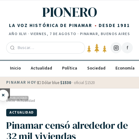
Saltar al contenido
PIONERO
LA VOZ HISTÓRICA DE PINAMAR
DESDE 1981
AÑO
XLVI
·
VIERNES, 7 DE AGOSTO
· PINAMAR, BUENOS AIRES
f
Inicio
Actualidad
Política
Sociedad
Economía
PINAMAR HOY
·
💵 Dólar blue
$
1530
· oficial $
1520
×
PUBLICIDAD
Inicio
›
Actualidad
ACTUALIDAD
Pinamar censó alrededor de
32 mil viviendas