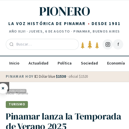
Saltar al contenido
PIONERO
LA VOZ HISTÓRICA DE PINAMAR
DESDE 1981
AÑO
XLVI
·
JUEVES, 6 DE AGOSTO
· PINAMAR, BUENOS AIRES
f
Inicio
Actualidad
Política
Sociedad
Economía
PINAMAR HOY
·
💵 Dólar blue
$
1530
· oficial $
1520
×
PUBLICIDAD
Inicio
›
Turismo
TURISMO
Pinamar lanza la Temporada
de Verano 2025