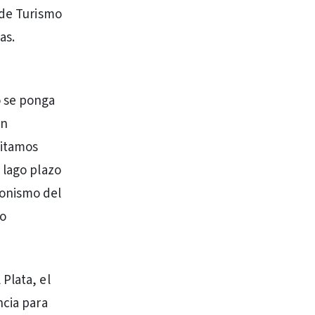
 de Turismo
as.
o se ponga
un
sitamos
 lago plazo
gonismo del
mo
Plata, el
ncia para