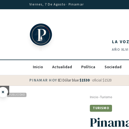
Saltar al contenido
Viernes, 7 De Agosto
· Pinamar
LA VO
AÑO
XLVI
Inicio
Actualidad
Política
Sociedad
PINAMAR HOY
·
💵 Dólar blue
$
1530
· oficial $
1520
×
PUBLICIDAD
Inicio
›
Turismo
TURISMO
Pinama