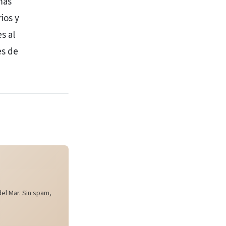
más
ios y
s al
es de
el Mar. Sin spam,