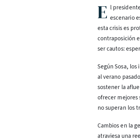
E
l president
escenario e
esta crisis es pr
contraposición e
ser cautos: esp
Según Sosa, los 
al verano pasado,
sostener la aflu
ofrecer mejores 
no superan los tr
Cambios en la ge
atraviesa una ree