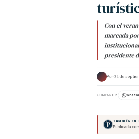
turísti
Con el veran
marcada por 
instituciona
presidente d
Por
·
22 de septie
COMPARTIR
Whats
TAMBIÉN EN
Publicada com