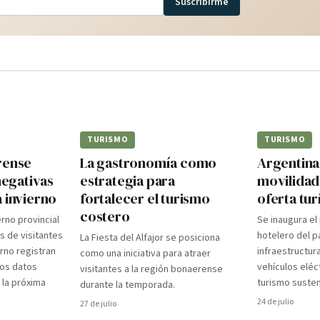
Suscribirme
TURISMO
TURISMO
rense
La gastronomía como
Argentina 
negativas
estrategia para
movilidad 
 invierno
fortalecer el turismo
oferta tur
costero
erno provincial
Se inaugura el
s de visitantes
hotelero del p
La Fiesta del Alfajor se posiciona
rno registran
infraestructur
como una iniciativa para atraer
Los datos
vehículos eléc
visitantes a la región bonaerense
 la próxima
turismo susten
durante la temporada.
24 de julio
27 de julio