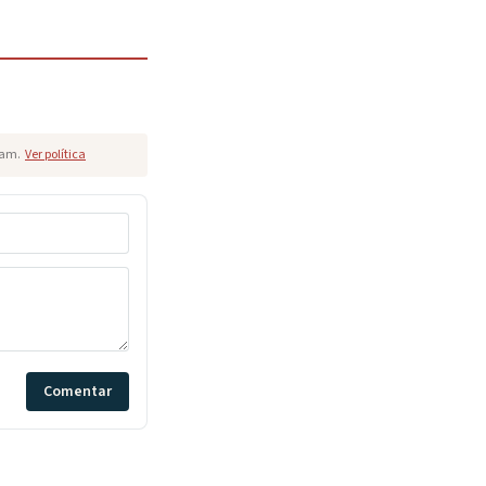
pam.
Ver política
Comentar