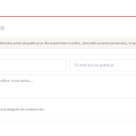
(
0
)
erados antes de publicarse. No se permiten insultos, descalificaciones personales, ni s
icará después de moderación.