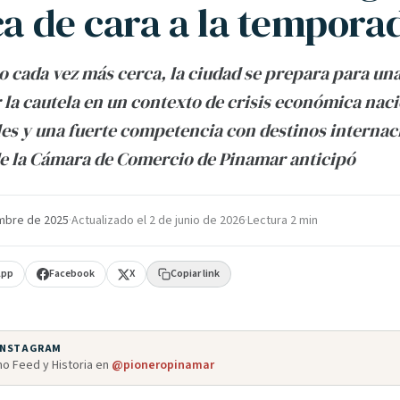
ca de cara a la tempora
o cada vez más cerca, la ciudad se prepara para u
la cautela en un contexto de crisis económica nac
les y una fuerte competencia con destinos internaci
e la Cámara de Comercio de Pinamar anticipó
mbre de 2025
·
Actualizado el
2 de junio de 2026
·
Lectura 2 min
App
Facebook
X
Copiar link
 INSTAGRAM
o Feed y Historia en
@pioneropinamar