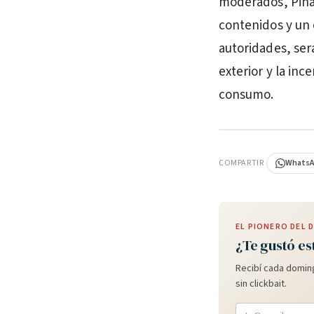
moderados, Pina
contenidos y un 
autoridades, será
exterior y la in
consumo.
PUBLICIDAD
COMPARTIR
Whats
EL PIONERO DEL
¿Te gustó es
Recibí cada doming
sin clickbait.