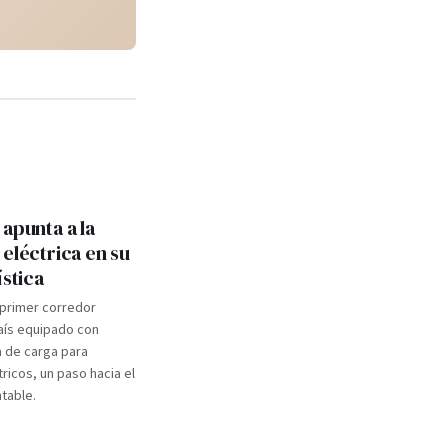
apunta a la
eléctrica en su
ística
 primer corredor
aís equipado con
a de carga para
tricos, un paso hacia el
table.