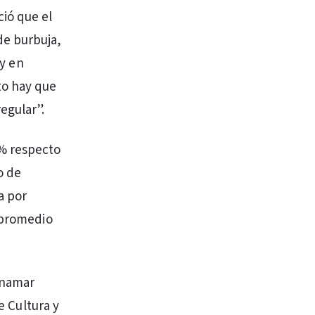
ció que el
de burbuja,
 y en
to hay que
egular”.
5% respecto
o de
a por
n promedio
inamar
e Cultura y