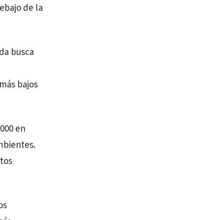
ebajo de la
ida busca
 más bajos
.000 en
mbientes.
atos
os