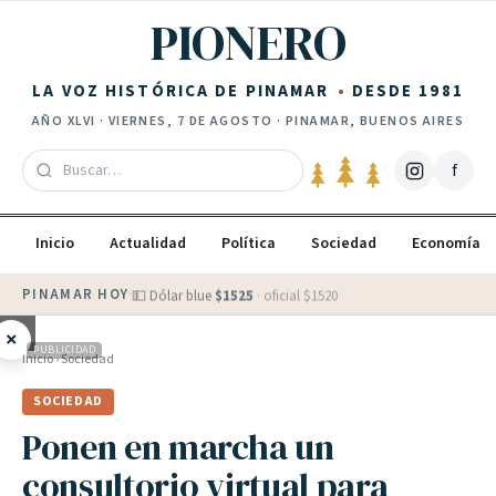
Saltar al contenido
PIONERO
LA VOZ HISTÓRICA DE PINAMAR
DESDE 1981
AÑO
XLVI
·
VIERNES, 7 DE AGOSTO
· PINAMAR, BUENOS AIRES
f
Inicio
Actualidad
Política
Sociedad
Economía
PINAMAR HOY
·
💵 Dólar blue
$
1525
· oficial $
1520
×
PUBLICIDAD
Inicio
›
Sociedad
SOCIEDAD
Ponen en marcha un
consultorio virtual para