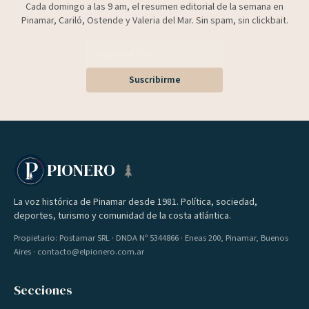
Cada domingo a las 9 am, el resumen editorial de la semana en
Pinamar, Cariló, Ostende y Valeria del Mar. Sin spam, sin clickbait.
Suscribirme
PIONERO
La voz histórica de Pinamar desde 1981. Política, sociedad,
deportes, turismo y comunidad de la costa atlántica.
Propietario: Postamar SRL · DNDA Nº 5344866 · Eneas 200, Pinamar, Buenos
Aires · contacto@elpionero.com.ar
Secciones