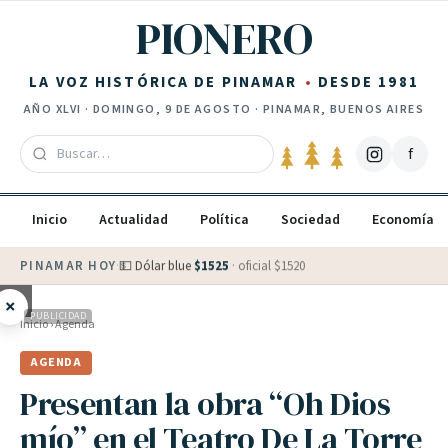
Saltar al contenido
PIONERO
LA VOZ HISTÓRICA DE PINAMAR
DESDE 1981
AÑO
XLVI
·
DOMINGO, 9 DE AGOSTO
· PINAMAR, BUENOS AIRES
f
Inicio
Actualidad
Política
Sociedad
Economía
PINAMAR HOY
·
💵 Dólar blue
$
1525
· oficial $
1520
×
PUBLICIDAD
Inicio
›
Agenda
AGENDA
Presentan la obra “Oh Dios
mío” en el Teatro De La Torre