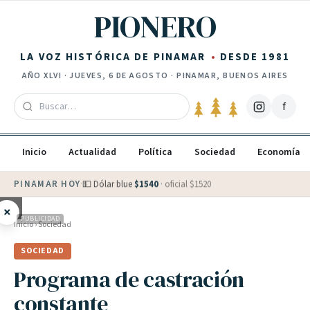
Saltar al contenido
PIONERO
LA VOZ HISTÓRICA DE PINAMAR
DESDE 1981
AÑO
XLVI
·
JUEVES, 6 DE AGOSTO
· PINAMAR, BUENOS AIRES
f
Inicio
Actualidad
Política
Sociedad
Economía
PINAMAR HOY
·
💵 Dólar blue
$
1540
· oficial $
1520
×
PUBLICIDAD
Inicio
›
Sociedad
SOCIEDAD
Programa de castración
constante