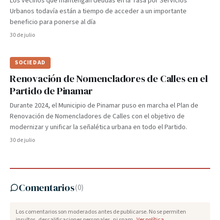
Los vecinos que mantengan deudas en la Tasa por Servicios
Urbanos todavía están a tiempo de acceder a un importante
beneficio para ponerse al día
30 de julio
SOCIEDAD
Renovación de Nomencladores de Calles en el
Partido de Pinamar
Durante 2024, el Municipio de Pinamar puso en marcha el Plan de
Renovación de Nomencladores de Calles con el objetivo de
modernizar y unificar la señalética urbana en todo el Partido.
30 de julio
Comentarios
(
0
)
Los comentarios son moderados antes de publicarse. No se permiten
insultos, descalificaciones personales, ni spam.
Ver política