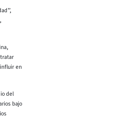
dad”,
,
ina,
tratar
nfluir en
io del
arios bajo
ios