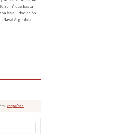
y futura venta de un
30,35 m² que hasta
ba bajo jurisdicción
ra Naval Argentina.
pam.
Ver política