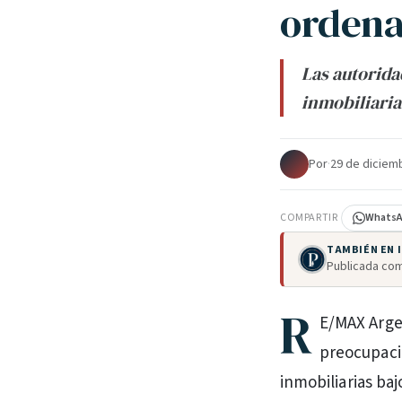
ordena
Las autorida
inmobiliaria
Por
·
29 de diciem
COMPARTIR
Whats
TAMBIÉN EN
Publicada com
R
E/MAX Argen
preocupaci
inmobiliarias ba