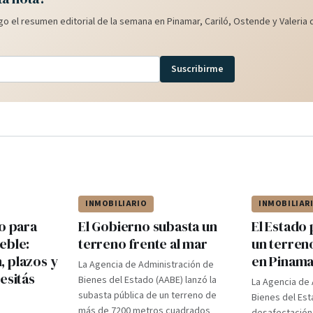
o el resumen editorial de la semana en Pinamar, Cariló, Ostende y Valeria d
Suscribirme
INMOBILIARIO
INMOBILIAR
o para
El Gobierno subasta un
El Estado
eble:
terreno frente al mar
un terren
 plazos y
en Pinam
La Agencia de Administración de
esitás
Bienes del Estado (AABE) lanzó la
La Agencia de 
subasta pública de un terreno de
Bienes del Est
más de 7200 metros cuadrados