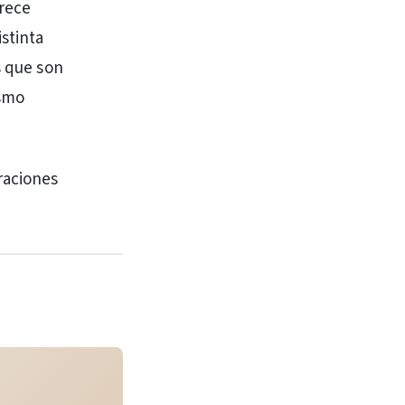
frece
stinta
s que son
ismo
raciones