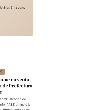
el Mar. Sin spam,
IO
 pone en venta
o de Prefectura
ar
Administración de
ado (AABE) anunció la