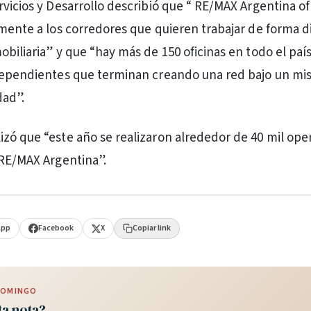
rvicios y Desarrollo describió que “ RE/MAX Argentina o
amente a los corredores que quieren trabajar de forma di
obiliaria” y que “hay más de 150 oficinas en todo el paí
ndependientes que terminan creando una red bajo un m
dad”.
zó que “este año se realizaron alrededor de 40 mil ope
 RE/MAX Argentina”.
App
Facebook
X
Copiar link
 DOMINGO
ta nota?