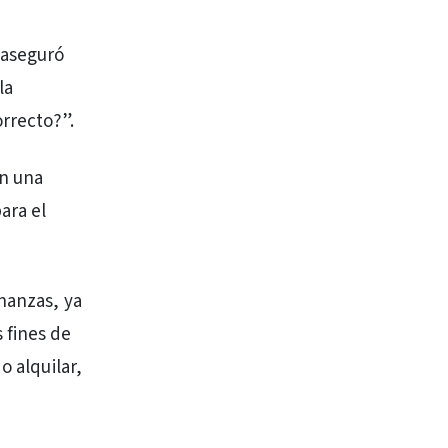
 aseguró
la
rrecto?”.
en una
ara el
enanzas, ya
 fines de
o alquilar,