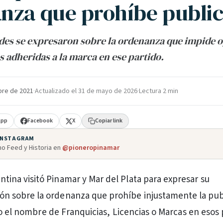
nza que prohíbe publi
des se expresaron sobre la ordenanza que impide o
s adheridas a la marca en ese partido.
bre de 2021
·
Actualizado el
31 de mayo de 2026
·
Lectura 2 min
App
Facebook
X
Copiar link
 INSTAGRAM
o Feed y Historia en
@pioneropinamar
tina visitó Pinamar y Mar del Plata para expresar su
ón sobre la ordenanza que prohíbe injustamente la pub
jo el nombre de Franquicias, Licencias o Marcas en esos 