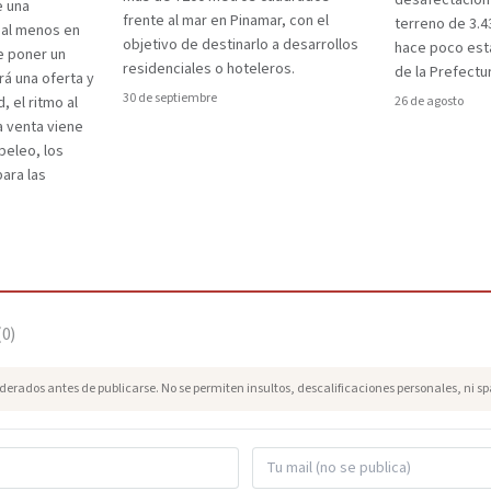
desafectación 
e una
frente al mar en Pinamar, con el
terreno de 3.4
 al menos en
objetivo de destinarlo a desarrollos
hace poco esta
e poner un
residenciales o hoteleros.
de la Prefectu
rá una oferta y
30 de septiembre
d, el ritmo al
26 de agosto
a venta viene
peleo, los
para las
(
0
)
erados antes de publicarse. No se permiten insultos, descalificaciones personales, ni s