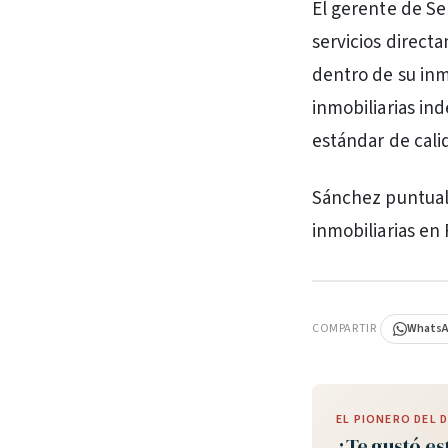
El gerente de Se
servicios direct
dentro de su inm
inmobiliarias i
estándar de cali
Sánchez puntuali
inmobiliarias en
PUBLICIDAD
COMPARTIR
Whats
EL PIONERO DEL
¿Te gustó es