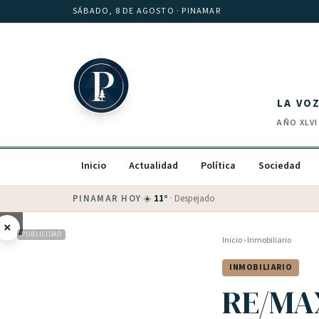
Saltar al contenido
SÁBADO, 8 DE AGOSTO
· PINAMAR
LA VO
AÑO
XLVI
Inicio
Actualidad
Política
Sociedad
PINAMAR HOY
·
💵 Dólar blue
$
1525
· oficial $
1520
×
PUBLICIDAD
Inicio
›
Inmobiliario
INMOBILIARIO
RE/MAX 