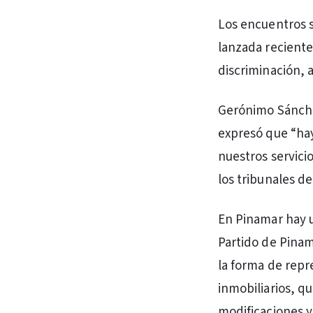
Los encuentros 
lanzada reciente
discriminación, a
Gerónimo Sánche
expresó que “hay
nuestros servici
los tribunales de
En Pinamar hay u
Partido de Pinama
la forma de repr
inmobiliarios, qu
modificaciones y 