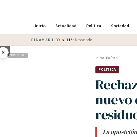
Inicio
Actualidad
Política
Sociedad
PINAMAR HOY
·
💵 Dólar blue
$
1525
· oficial $
1520
×
PUBLICIDAD
Inicio
›
Política
POLÍTICA
Rechaz
nuevo 
residu
La oposición