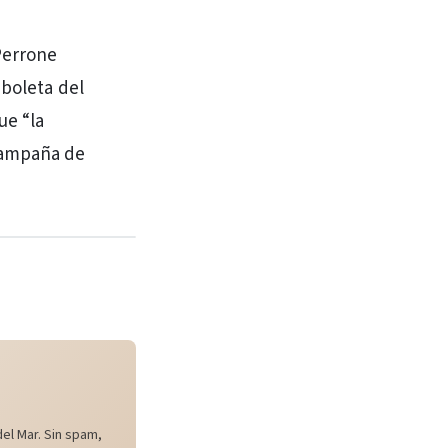
 Perrone
 boleta del
ue “la
campaña de
el Mar. Sin spam,