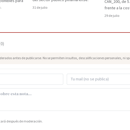
del sector público pinamarense.
ponibles para
CAN_200, de 5
.
31 de julio
frente a la cos
29 de julio
(
0
)
erados antes de publicarse. No se permiten insultos, descalificaciones personales, ni s
icará después de moderación.