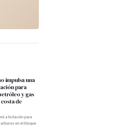
no impulsa una
tación para
petróleo y gas
a costa de
mó a licitación para
carburos en el bloque