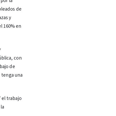
por la
mpleados de
azas y
 el 160% en
y
ública, con
abajo de
la tenga una
 el trabajo
 la