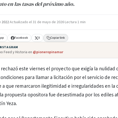
to en las tasas del próximo año.
e 2022
·
Actualizado el
31 de mayo de 2026
·
Lectura 1 min
App
Facebook
X
Copiar link
 INSTAGRAM
o Feed y Historia en
@pioneropinamar
o rechazó este viernes el proyecto que exigía la nulidad 
ondiciones para llamar a licitación por el servicio de re
e a que remarcaron ilegitimidad e irregularidades en la
a propuesta opositora fue desestimada por los ediles af
ín Yeza.