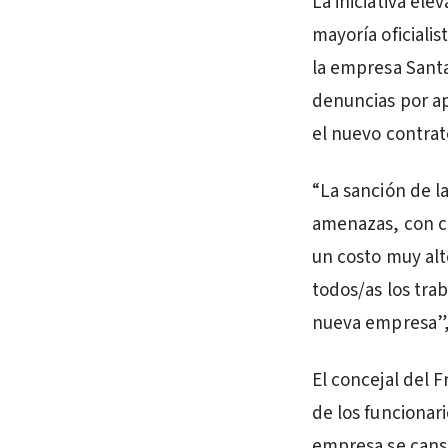
La iniciativa el
mayoría oficiali
la empresa Santa
denuncias por apr
el nuevo contrat
“La sanción de l
amenazas, con cu
un costo muy alt
todos/as los trab
nueva empresa”,
El concejal del 
de los funcionari
empresa se cansó