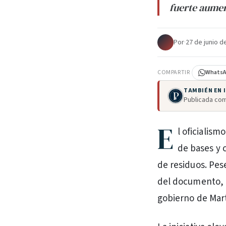
fuerte aumen
Por
·
27 de junio d
COMPARTIR
Whats
TAMBIÉN EN
Publicada com
E
l oficialism
de bases y c
de residuos. Pes
del documento, l
gobierno de Mart