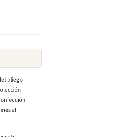
del pliego
colección
 confección
ines al