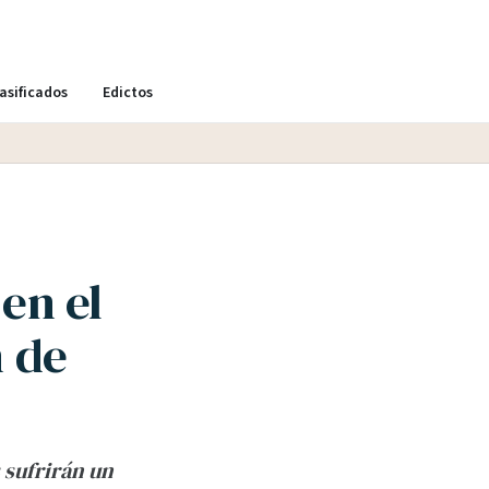
asificados
Edictos
en el
n de
s sufrirán un