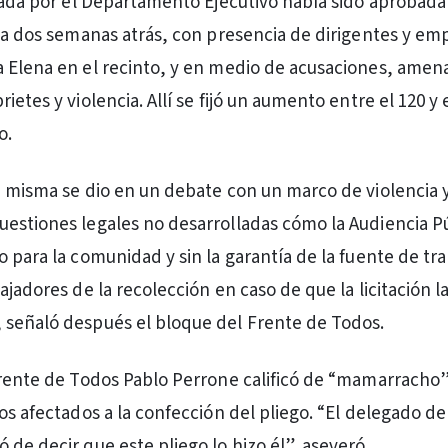
evada por el Departamento Ejecutivo había sido aprobada 
sta dos semanas atrás, con presencia de dirigentes y e
 Elena en el recinto, y en medio de acusaciones, amen
ietes y violencia. Allí se fijó un aumento entre el 120 y
o.
a misma se dio en un debate con un marco de violencia 
estiones legales no desarrolladas cómo la Audiencia P
o para la comunidad y sin la garantía de la fuente de tr
ajadores de la recolección en caso de que la licitación 
 señaló después el bloque del Frente de Todos.
Frente de Todos Pablo Perrone calificó de “mamarracho”
os afectados a la confección del pliego. “El delegado de
 de decir que este pliego lo hizo él”, aseveró.