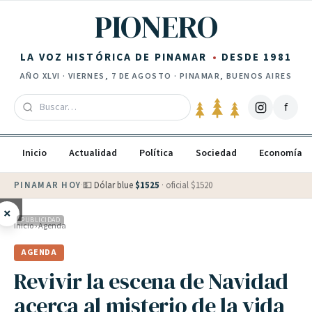
Saltar al contenido
PIONERO
LA VOZ HISTÓRICA DE PINAMAR
DESDE 1981
AÑO
XLVI
·
VIERNES, 7 DE AGOSTO
· PINAMAR, BUENOS AIRES
f
Inicio
Actualidad
Política
Sociedad
Economía
PINAMAR HOY
·
💵 Dólar blue
$
1525
· oficial $
1520
×
PUBLICIDAD
Inicio
›
Agenda
AGENDA
Revivir la escena de Navidad
acerca al misterio de la vida