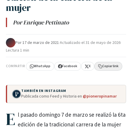
mujer
Por Enrique Pettinato
Por
·
17 de marzo de 2021
·
Actualizado el
31 de mayo de 2026
·
Lectura 1 min
COMPARTIR
WhatsApp
Facebook
X
Copiar link
TAMBIÉN EN INSTAGRAM
Publicada como Feed y Historia en
@pioneropinamar
E
l pasado domingo 7 de marzo se realizó la 6ta
edición de la tradicional carrera de la mujer