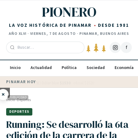
Saltar al contenido
PIONERO
LA VOZ HISTÓRICA DE PINAMAR
DESDE 1981
AÑO
XLVI
·
VIERNES, 7 DE AGOSTO
· PINAMAR, BUENOS AIRES
f
Inicio
Actualidad
Política
Sociedad
Economía
PINAMAR HOY
·
💵 Dólar blue
$
1530
· oficial $
1520
×
PUBLICIDAD
Inicio
›
Deportes
DEPORTES
Running: Se desarrolló la 6ta
edición de la carrera de la