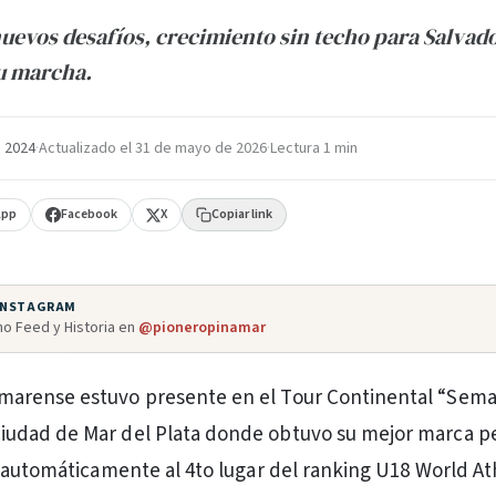
uevos desafíos, crecimiento sin techo para Salvad
u marcha.
e 2024
·
Actualizado el
31 de mayo de 2026
·
Lectura 1 min
App
Facebook
X
Copiar link
 INSTAGRAM
o Feed y Historia en
@pioneropinamar
amarense estuvo presente en el Tour Continental “Sem
ciudad de Mar del Plata donde obtuvo su mejor marca p
 automáticamente al 4to lugar del ranking U18 World At