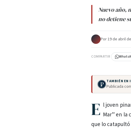
Nuevo año, n
no detiene s
Por
·
19 de abril d
COMPARTIR
Whats
TAMBIÉN EN
Publicada com
E
l joven pin
Mar” en la 
que lo catapultó