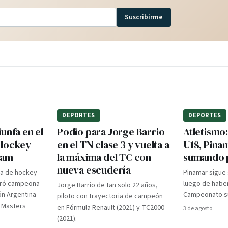
Suscribirme
DEPORTES
DEPORTES
unfa en el
Podio para Jorge Barrio
Atletismo
 Hockey
en el TN clase 3 y vuelta a
U18, Pina
dam
la máxima del TC con
sumando 
nueva escudería
ra de hockey
Pinamar sigue
gró campeona
luego de haber
Jorge Barrio de tan solo 22 años,
ón Argentina
Campeonato su
piloto con trayectoria de campeón
d Masters
en Fórmula Renault (2021) y TC2000
3 de agosto
(2021).