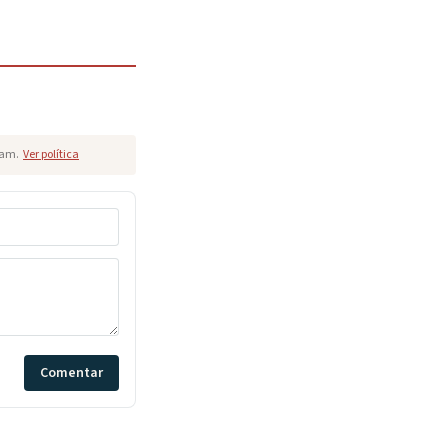
pam.
Ver política
Comentar