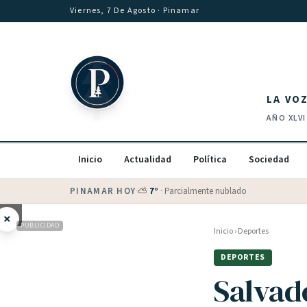
Saltar al contenido
Viernes, 7 De Agosto
· Pinamar
LA VO
AÑO
XLVI
Inicio
Actualidad
Política
Sociedad
PINAMAR HOY
·
💵 Dólar blue
$
1530
· oficial $
1520
×
PUBLICIDAD
Inicio
›
Deportes
DEPORTES
Salvado