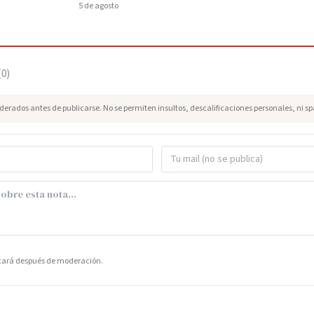
5 de agosto
(
0
)
erados antes de publicarse. No se permiten insultos, descalificaciones personales, ni s
icará después de moderación.