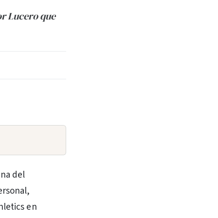
or Lucero que
ana del
ersonal,
hletics en