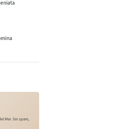
keniata
omina
el Mar. Sin spam,