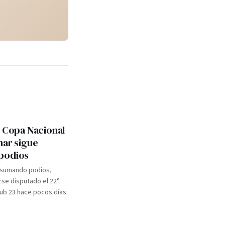
: Copa Nacional
mar sigue
podios
 sumando podios,
se disputado el 22°
b 23 hace pocos días.