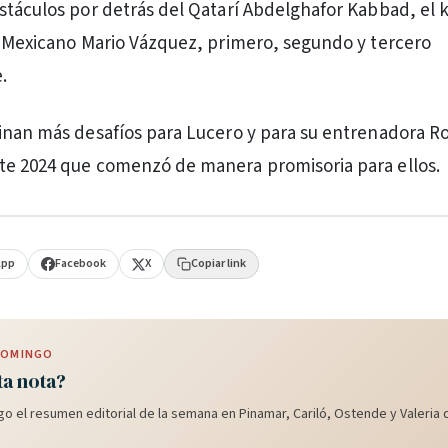
stáculos por detrás del Qatarí Abdelghafor Kabbad, el 
l Mexicano Mario Vázquez, primero, segundo y tercero
.
inan más desafíos para Lucero y para su entrenadora R
te 2024 que comenzó de manera promisoria para ellos.
App
Facebook
X
Copiar link
 DOMINGO
ta nota?
o el resumen editorial de la semana en Pinamar, Cariló, Ostende y Valeria d