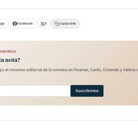
App
Facebook
X
Copiar link
 DOMINGO
ta nota?
o el resumen editorial de la semana en Pinamar, Cariló, Ostende y Valeria d
Suscribirme