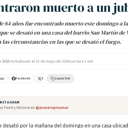
ntraron muerto a un ju
e 84 años fue encontrado muerto este domingo a l
que se desató en una casa del barrio San Martín de M
 las circunstancias en las que se desató el fuego.
e 2025
·
Actualizado el
31 de mayo de 2026
·
Lectura 1 min
App
Facebook
X
Copiar link
 INSTAGRAM
o Feed y Historia en
@pioneropinamar
se desató por la mañana del domingo en una casa ubicad