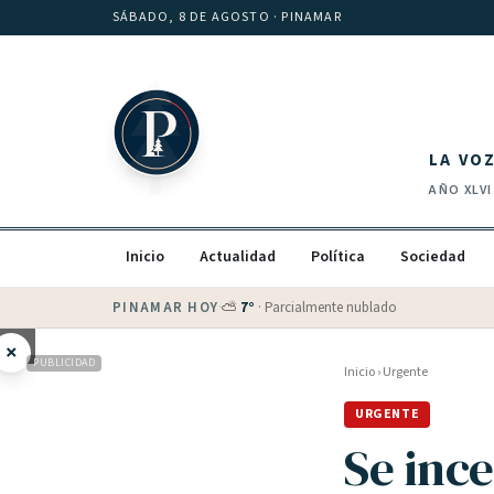
Saltar al contenido
SÁBADO, 8 DE AGOSTO
· PINAMAR
LA VO
AÑO
XLVI
Inicio
Actualidad
Política
Sociedad
PINAMAR HOY
·
💵 Dólar blue
$
1525
· oficial $
1520
×
PUBLICIDAD
Inicio
›
Urgente
URGENTE
Se inc