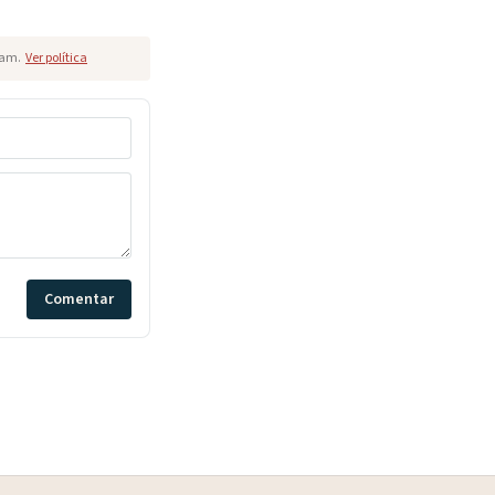
pam.
Ver política
Comentar