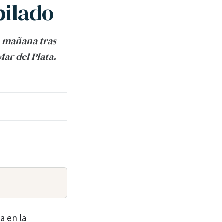
bilado
a mañana tras
ar del Plata.
a en la