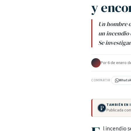
y enco
Un hombre d
un incendio 
Se investigan
Por
·
6 de enero d
COMPARTIR
Whats
TAMBIÉN EN
Publicada com
l incendio 