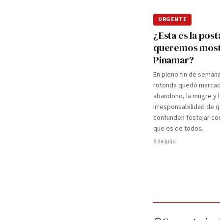
URGENTE
¿Esta es la post
queremos most
Pinamar?
En pleno fin de semana 
rotonda quedó marcad
abandono, la mugre y l
irresponsabilidad de 
confunden festejar con
que es de todos.
9 de julio