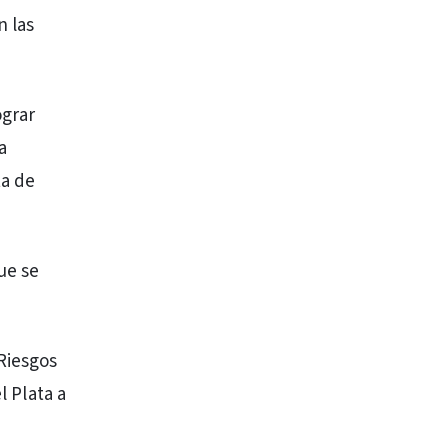
n las
ograr
a
ta de
ue se
 Riesgos
l Plata a