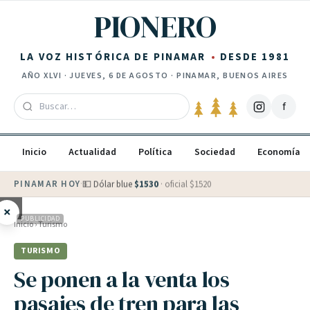
Saltar al contenido
PIONERO
LA VOZ HISTÓRICA DE PINAMAR
DESDE 1981
AÑO
XLVI
·
JUEVES, 6 DE AGOSTO
· PINAMAR, BUENOS AIRES
f
Inicio
Actualidad
Política
Sociedad
Economía
PINAMAR HOY
·
💵 Dólar blue
$
1530
· oficial $
1520
×
PUBLICIDAD
Inicio
›
Turismo
TURISMO
Se ponen a la venta los
pasajes de tren para las