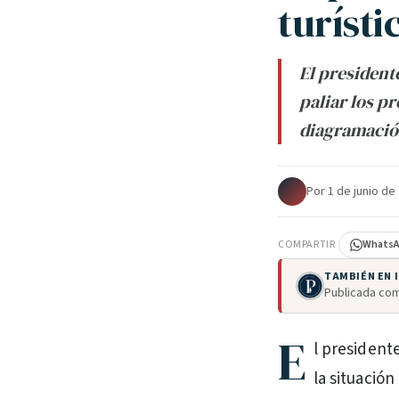
turísti
El president
paliar los p
diagramació
Por
·
1 de junio de
COMPARTIR
Whats
TAMBIÉN EN
Publicada com
E
l president
la situación