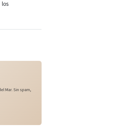
 los
el Mar. Sin spam,