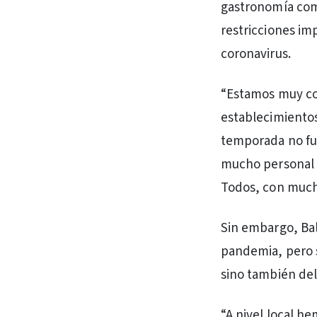
gastronomía com
restricciones im
coronavirus.
“Estamos muy co
establecimiento
temporada no fue
mucho personal y
Todos, con mucha
Sin embargo, Ba
pandemia, pero s
sino también del
“A nivel local h