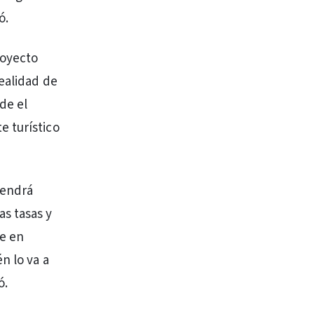
ó.
royecto
realidad de
de el
e turístico
tendrá
s tasas y
ue en
n lo va a
ó.