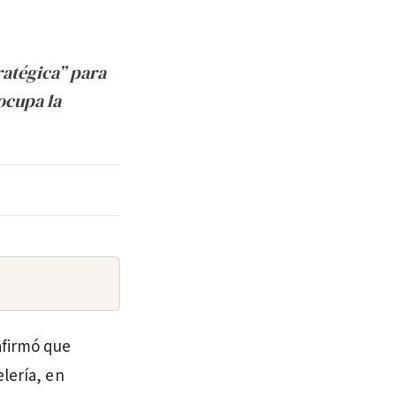
ratégica” para
ocupa la
afirmó que
elería, en