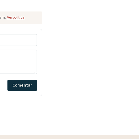
pam.
Ver política
Comentar