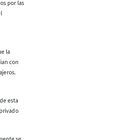
s por las
l
e la
dian con
ajeros.
de esta
 privado
emente se