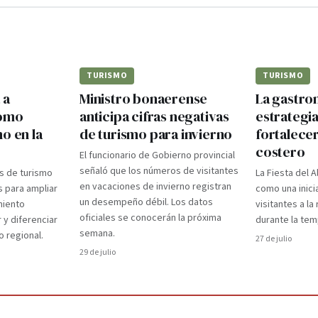
TURISMO
TURISMO
 a
Ministro bonaerense
La gastr
como
anticipa cifras negativas
estrategi
o en la
de turismo para invierno
fortalecer
costero
El funcionario de Gobierno provincial
señaló que los números de visitantes
s de turismo
La Fiesta del A
en vacaciones de invierno registran
s para ampliar
como una inici
un desempeño débil. Los datos
miento
visitantes a l
oficiales se conocerán la próxima
 y diferenciar
durante la te
semana.
o regional.
27 de julio
29 de julio