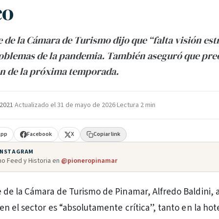
co
e de la Cámara de Turismo dijo que “falta visión est
roblemas de la pandemia. También aseguró que pre
n de la próxima temporada.
 2021
·
Actualizado el
31 de mayo de 2026
·
Lectura 2 min
App
Facebook
X
Copiar link
 INSTAGRAM
o Feed y Historia en
@pioneropinamar
e de la Cámara de Turismo de Pinamar, Alfredo Baldini, 
 en el sector es “absolutamente crítica”, tanto en la hot