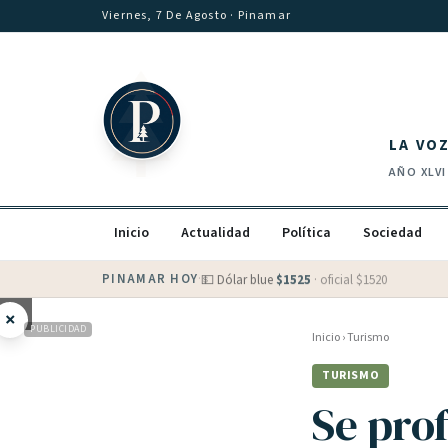
Saltar al contenido
Viernes, 7 De Agosto
· Pinamar
LA VO
AÑO
XLVI
Inicio
Actualidad
Política
Sociedad
PINAMAR HOY
·
💵 Dólar blue
$
1525
· oficial $
1520
×
PUBLICIDAD
Inicio
›
Turismo
TURISMO
Se prof