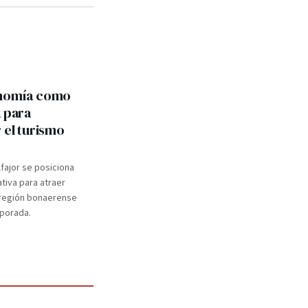
onomía como
a para
 el turismo
lfajor se posiciona
ativa para atraer
a región bonaerense
mporada.