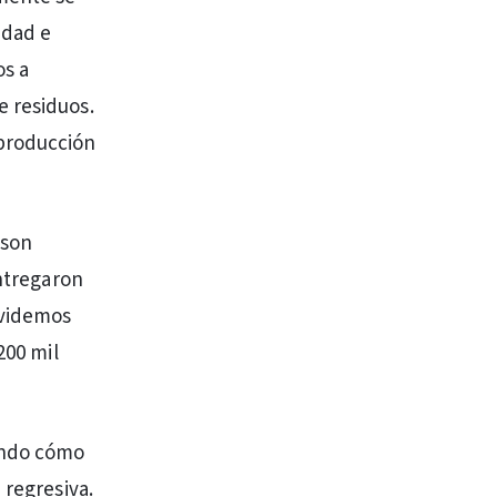
idad e
os a
e residuos.
 producción
 son
Entregaron
lvidemos
200 mil
endo cómo
 regresiva.