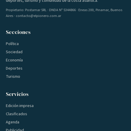
deportes, turismo y comunidad de la costa atlántica.
Propietario: Postamar SRL · DNDA Nº 5344866 · Eneas 200, Pinamar, Buenos
Aires · contacto@elpionero.com.ar
Secciones
Política
Sociedad
Economía
Deportes
Turismo
Servicios
Edición impresa
Clasificados
Agenda
Publicidad