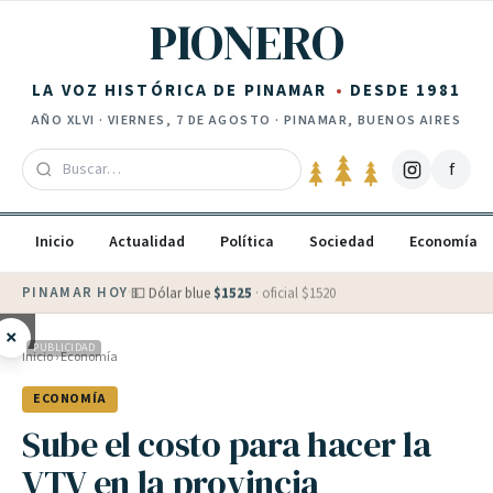
Saltar al contenido
PIONERO
LA VOZ HISTÓRICA DE PINAMAR
DESDE 1981
AÑO
XLVI
·
VIERNES, 7 DE AGOSTO
· PINAMAR, BUENOS AIRES
f
Inicio
Actualidad
Política
Sociedad
Economía
PINAMAR HOY
·
💵 Dólar blue
$
1525
· oficial $
1520
×
PUBLICIDAD
Inicio
›
Economía
ECONOMÍA
Sube el costo para hacer la
VTV en la provincia