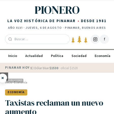
Saltar al contenido
PIONERO
LA VOZ HISTÓRICA DE PINAMAR
DESDE 1981
AÑO
XLVI
·
JUEVES, 6 DE AGOSTO
· PINAMAR, BUENOS AIRES
f
Inicio
Actualidad
Política
Sociedad
Economía
PINAMAR HOY
·
💵 Dólar blue
$
1530
· oficial $
1520
×
PUBLICIDAD
Inicio
›
Economía
ECONOMÍA
Taxistas reclaman un nuevo
aumento