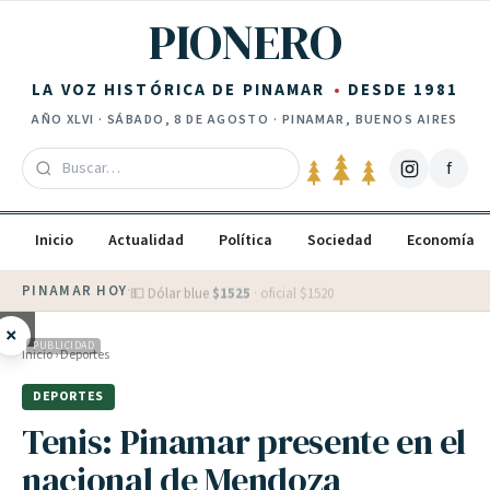
Saltar al contenido
PIONERO
LA VOZ HISTÓRICA DE PINAMAR
DESDE 1981
AÑO
XLVI
·
SÁBADO, 8 DE AGOSTO
· PINAMAR, BUENOS AIRES
f
Inicio
Actualidad
Política
Sociedad
Economía
PINAMAR HOY
·
💵 Dólar blue
$
1525
· oficial $
1520
×
PUBLICIDAD
Inicio
›
Deportes
DEPORTES
Tenis: Pinamar presente en el
nacional de Mendoza