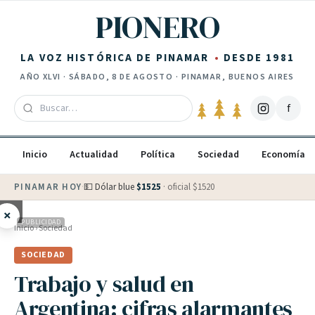
Saltar al contenido
PIONERO
LA VOZ HISTÓRICA DE PINAMAR
DESDE 1981
AÑO
XLVI
·
SÁBADO, 8 DE AGOSTO
· PINAMAR, BUENOS AIRES
f
Inicio
Actualidad
Política
Sociedad
Economía
PINAMAR HOY
·
💵 Dólar blue
$
1525
· oficial $
1520
×
PUBLICIDAD
Inicio
›
Sociedad
SOCIEDAD
Trabajo y salud en
Argentina: cifras alarmantes