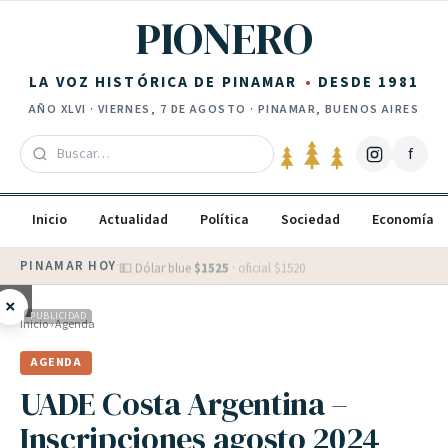
Saltar al contenido
PIONERO
LA VOZ HISTÓRICA DE PINAMAR
DESDE 1981
AÑO
XLVI
·
VIERNES, 7 DE AGOSTO
· PINAMAR, BUENOS AIRES
f
Inicio
Actualidad
Política
Sociedad
Economía
PINAMAR HOY
·
💵 Dólar blue
$
1525
· oficial $
1520
×
PUBLICIDAD
Inicio
›
Agenda
AGENDA
UADE Costa Argentina –
Inscripciones agosto 2024