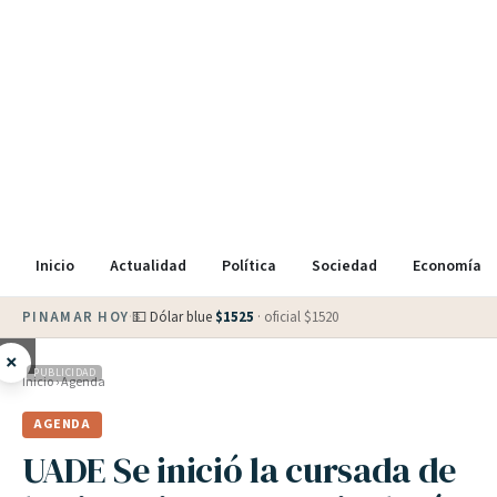
Inicio
Actualidad
Política
Sociedad
Economía
PINAMAR HOY
·
💵 Dólar blue
$
1525
· oficial $
1520
×
PUBLICIDAD
Inicio
›
Agenda
AGENDA
UADE Se inició la cursada de