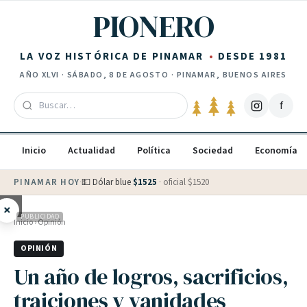
Saltar al contenido
PIONERO
LA VOZ HISTÓRICA DE PINAMAR
DESDE 1981
AÑO
XLVI
·
SÁBADO, 8 DE AGOSTO
· PINAMAR, BUENOS AIRES
f
Inicio
Actualidad
Política
Sociedad
Economía
PINAMAR HOY
·
💵 Dólar blue
$
1525
· oficial $
1520
×
PUBLICIDAD
Inicio
›
Opinión
OPINIÓN
Un año de logros, sacrificios,
traiciones y vanidades