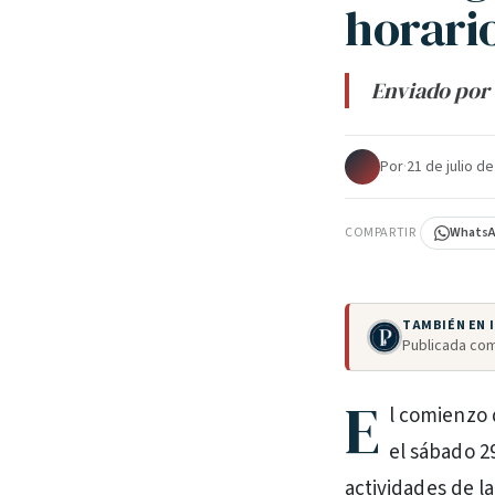
horari
Enviado por 
Por
·
21 de julio d
COMPARTIR
Whats
TAMBIÉN EN
Publicada com
E
l comienzo 
el sábado 29
actividades de l