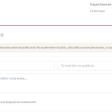
trayectoria en
23 de mayo
(
0
)
erados antes de publicarse. No se permiten insultos, descalificaciones personales, ni s
icará después de moderación.