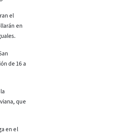
ran el
llarán en
guales.
 San
ión de 16 a
 la
iviana, que
ga en el