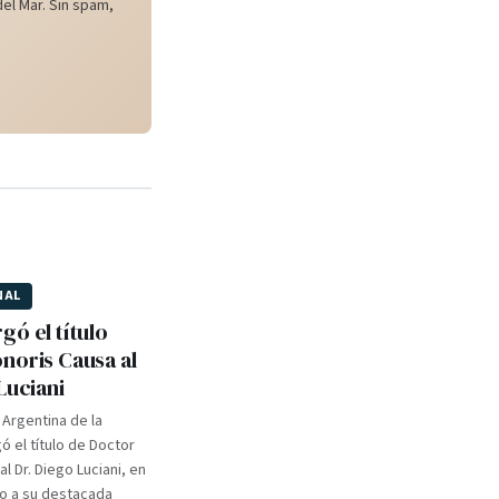
el Mar. Sin spam,
NAL
gó el título
noris Causa al
Luciani
 Argentina de la
 el título de Doctor
l Dr. Diego Luciani, en
o a su destacada