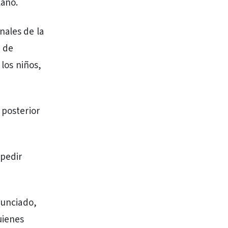
lano.
nales de la
a de
 los niños,
 posterior
 pedir
nunciado,
uienes