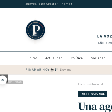
Saltar al contenido
Jueves, 6 De Agosto
· Pinamar
LA VO
AÑO
XLV
Inicio
Actualidad
Política
Sociedad
PINAMAR HOY
·
💵 Dólar blue
$
1530
· oficial $
1520
×
PUBLICIDAD
Inicio
›
Institucional
INSTITUCIONAL
Una ag