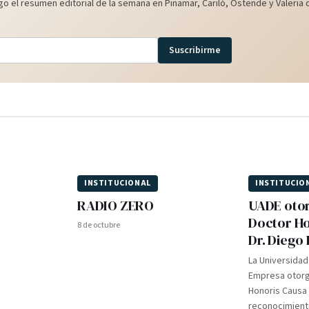
o el resumen editorial de la semana en Pinamar, Cariló, Ostende y Valeria d
Suscribirme
INSTITUCIONAL
INSTITUCIO
RADIO ZERO
UADE otor
Doctor Ho
8 de octubre
Dr. Diego 
La Universidad
Empresa otorgó
Honoris Causa a
reconocimient