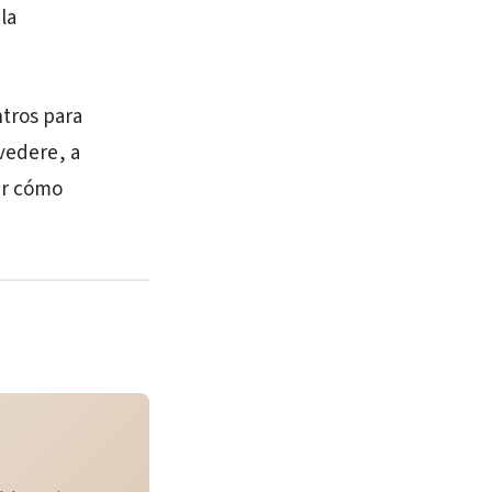
la
tros para
lvedere, a
ar cómo