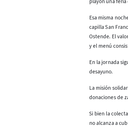
playón una feria 
Esa misma noche 
capilla San Franc
Ostende. El valor
y el menú consis
En la jornada si
desayuno.
La misión solida
donaciones de za
Si bien la colect
no alcanza a cubr