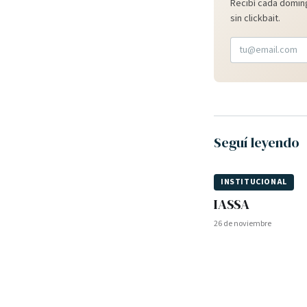
Recibí cada doming
sin clickbait.
Seguí leyendo
INSTITUCIONAL
IASSA
26 de noviembre