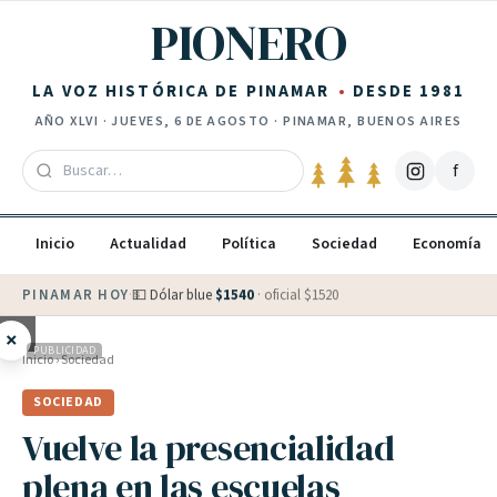
Saltar al contenido
PIONERO
LA VOZ HISTÓRICA DE PINAMAR
DESDE 1981
AÑO
XLVI
·
JUEVES, 6 DE AGOSTO
· PINAMAR, BUENOS AIRES
f
Inicio
Actualidad
Política
Sociedad
Economía
PINAMAR HOY
·
💵 Dólar blue
$
1540
· oficial $
1520
×
PUBLICIDAD
Inicio
›
Sociedad
SOCIEDAD
Vuelve la presencialidad
plena en las escuelas