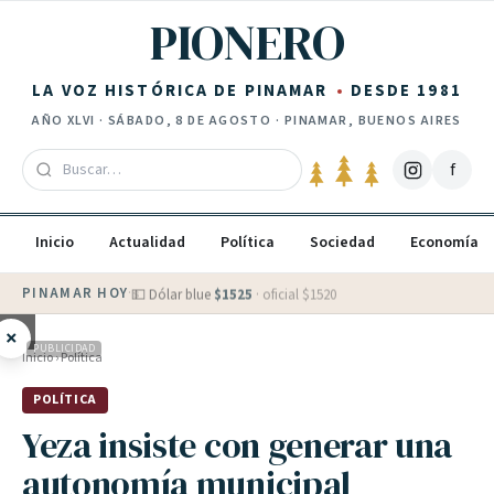
Saltar al contenido
PIONERO
LA VOZ HISTÓRICA DE PINAMAR
DESDE 1981
AÑO
XLVI
·
SÁBADO, 8 DE AGOSTO
· PINAMAR, BUENOS AIRES
f
Inicio
Actualidad
Política
Sociedad
Economía
PINAMAR HOY
·
💵 Dólar blue
$
1525
· oficial $
1520
×
PUBLICIDAD
Inicio
›
Política
POLÍTICA
Yeza insiste con generar una
autonomía municipal