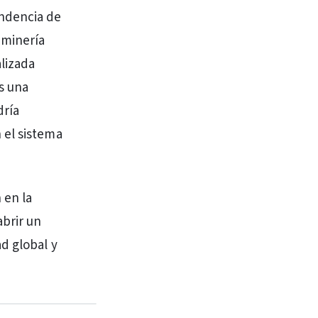
endencia de
 minería
alizada
s una
dría
 el sistema
 en la
brir un
d global y