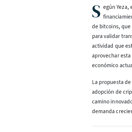
S
egún Yeza, 
financiamie
de bitcoins, que
para validar tr
actividad que est
aprovechar esta 
económico actua
La propuesta de 
adopción de crip
camino innovador
demanda crecient
PUBLICIDAD