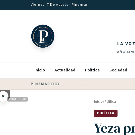
Saltar al contenido
Viernes, 7 De Agosto
· Pinamar
LA VO
AÑO
XLVI
Inicio
Actualidad
Política
Sociedad
PINAMAR HOY
·
💵 Dólar blue
$
1530
· oficial $
1520
×
PUBLICIDAD
Inicio
›
Política
POLÍTICA
Yeza p