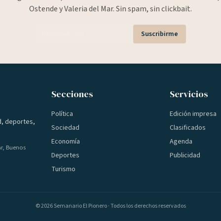
Ostende y Valeria del Mar. Sin spam, sin clickbait.
Suscribirme
Secciones
Servicios
Política
Edición impresa
d, deportes,
Sociedad
Clasificados
Economía
Agenda
ar, Buenos
Deportes
Publicidad
Turismo
©
2026
Semanario El Pionero · Todos los derechos reservados