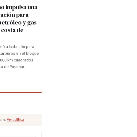
no impulsa una
tación para
petróleo y gas
a costa de
mó a licitación para
carburos en el bloque
.000 km cuadrados
ta de Pinamar.
pam.
Ver política