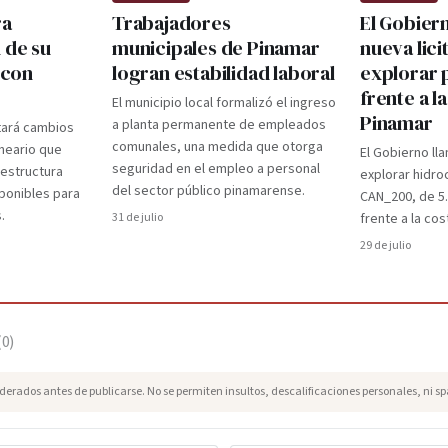
ra
Trabajadores
El Gobier
 de su
municipales de Pinamar
nueva lici
 con
logran estabilidad laboral
explorar 
frente a l
El municipio local formalizó el ingreso
Pinamar
a planta permanente de empleados
tará cambios
comunales, una medida que otorga
lneario que
El Gobierno lla
seguridad en el empleo a personal
aestructura
explorar hidro
del sector público pinamarense.
ponibles para
CAN_200, de 5
.
31 de julio
frente a la cos
29 de julio
(
0
)
erados antes de publicarse. No se permiten insultos, descalificaciones personales, ni s