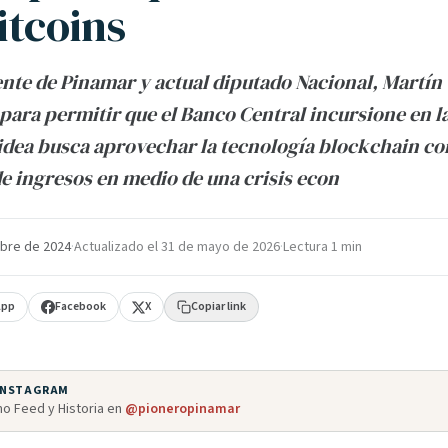
itcoins
ente de Pinamar y actual diputado Nacional, Martín
para permitir que el Banco Central incursione en l
 idea busca aprovechar la tecnología blockchain c
de ingresos en medio de una crisis econ
bre de 2024
·
Actualizado el
31 de mayo de 2026
·
Lectura 1 min
App
Facebook
X
Copiar link
 INSTAGRAM
o Feed y Historia en
@pioneropinamar