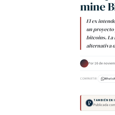
mine B
El ex intend
un proyecto 
bitcoins. La
alternativa 
Por
·
16 de noviem
COMPARTIR
Whats
TAMBIÉN EN
Publicada com